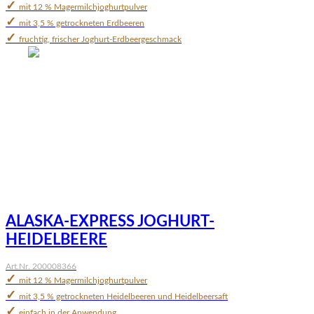
✓
mit 12 % Magermilchjoghurtpulver
✓
mit 3,5 % getrockneten Erdbeeren
✓
fruchtig, frischer Joghurt-Erdbeergeschmack
ALASKA-EXPRESS JOGHURT-
HEIDELBEERE
Art.Nr. 200008366
✓
mit 12 % Magermilchjoghurtpulver
✓
mit 3,5 % getrockneten Heidelbeeren und Heidelbeersaft
✓
einfach in der Anwendung