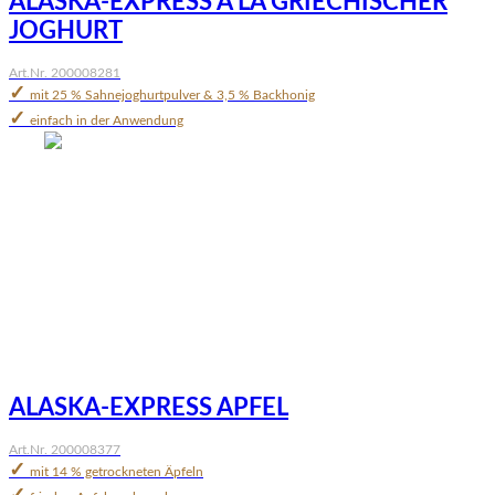
ALASKA-EXPRESS À LA GRIECHISCHER
JOGHURT
Art.Nr. 200008281
✓
mit 25 % Sahnejoghurtpulver & 3,5 % Backhonig
✓
einfach in der Anwendung
ALASKA-EXPRESS APFEL
Art.Nr. 200008377
✓
mit 14 % getrockneten Äpfeln