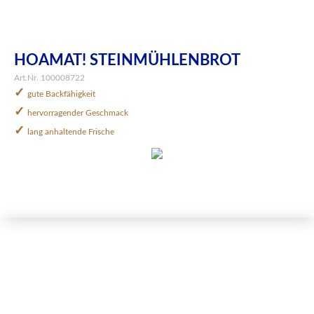
HOAMAT! STEINMÜHLENBROT
Art.Nr. 100008722
✓
gute Backfähigkeit
✓
hervorragender Geschmack
✓
lang anhaltende Frische