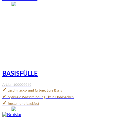
BASISFÜLLE
Art.Nr. 100009949
✓
geschmacks- und farbneutrale Basis
✓
optimale Wasserbindung - kein Hohlbacken
✓
froster- und backfest