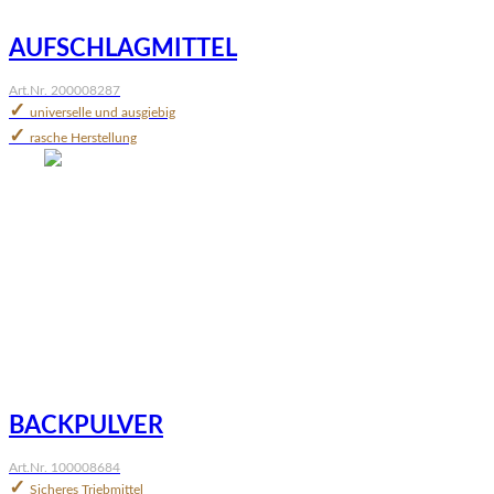
AUFSCHLAGMITTEL
Art.Nr. 200008287
✓
universelle und ausgiebig
✓
rasche Herstellung
BACKPULVER
Art.Nr. 100008684
✓
Sicheres Triebmittel