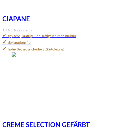
CIAPANE
Art.Nr. 100008750
✓
typische, kräftige und saftige Krumenstruktur
✓
deklarationsfrei
✓
hohe Betriebssicherheit (Gärtoleranz)
CREME SELECTION GEFÄRBT