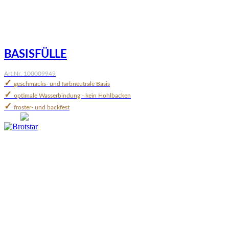
BASISFÜLLE
Art.Nr. 100009949
✓
geschmacks- und farbneutrale Basis
✓
optimale Wasserbindung - kein Hohlbacken
✓
froster- und backfest