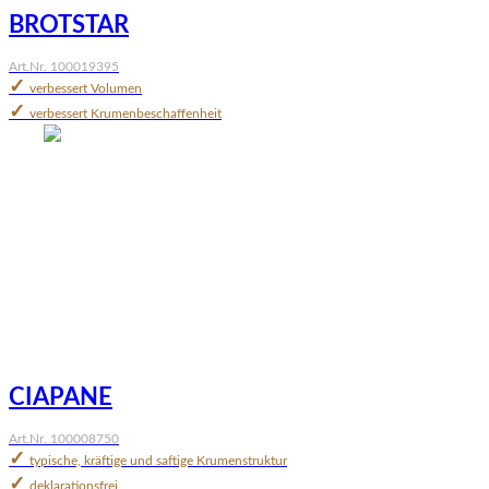
BROTSTAR
Art.Nr. 100019395
✓
verbessert Volumen
✓
verbessert Krumenbeschaffenheit
CIAPANE
Art.Nr. 100008750
✓
typische, kräftige und saftige Krumenstruktur
✓
deklarationsfrei