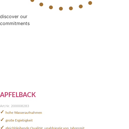
discover our
commitments
APFELBACK
Art.Nr. 200008283
✓
hohe Wasseraufnahmen
✓
große Ergiebigkeit
✓
gleichbleibende Qualität, unabhängig von Jahreszeit