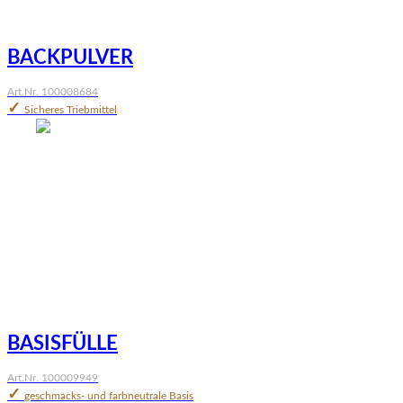
BACKPULVER
Art.Nr. 100008684
✓
Sicheres Triebmittel
BASISFÜLLE
Art.Nr. 100009949
✓
geschmacks- und farbneutrale Basis