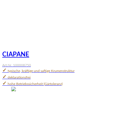
CIAPANE
Art.Nr. 100008750
✓
typische, kräftige und saftige Krumenstruktur
✓
deklarationsfrei
✓
hohe Betriebssicherheit (Gärtoleranz)