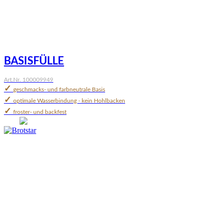
BASISFÜLLE
Art.Nr. 100009949
✓
geschmacks- und farbneutrale Basis
✓
optimale Wasserbindung - kein Hohlbacken
✓
froster- und backfest