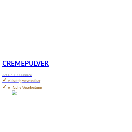
CREMEPULVER
Art.Nr. 100008826
✓
vielseitig verwendbar
✓
einfache Verarbeitung