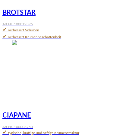
BROTSTAR
Art.Nr. 100019395
✓
verbessert Volumen
✓
verbessert Krumenbeschaffenheit
CIAPANE
Art.Nr. 100008750
✓
typische, kräftige und saftige Krumenstruktur