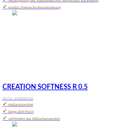
Verlängerung der Haltbarkeit von verpackten Backwaren
✓
ersetzt chemische Konservierung
CREATION SOFTNESS R 0.5
Art.Nr. 100008760
✓
deklarationsfrei
✓
lange Zeit frisch
✓
verhindert das Altbackenwerden