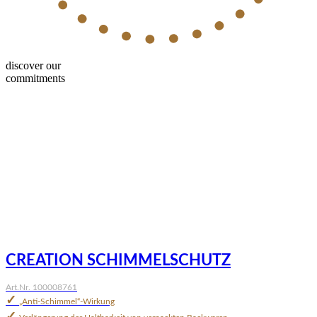
discover our
commitments
CREATION SCHIMMELSCHUTZ
Art.Nr. 100008761
✓
„Anti-Schimmel“-Wirkung
✓